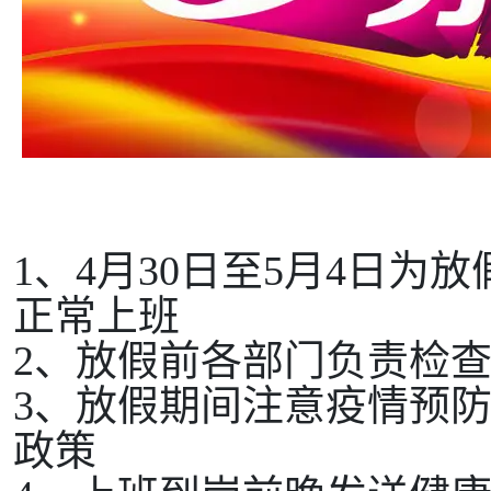
1
、
4月30日
至
5
月
4
日
为放
正常上班
2
、
放假前各部门负责检
3
、
放假期间注意疫情预
政策