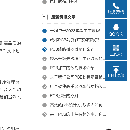
电阻的作用分析
服务热线
最新资讯文章
子程电子2023年端午节放假通知
QQ咨询
成都PCBA打样厂家哪家好？
到高品质的
PCB线路板抄板是什么？
应当从下边
二维码
技术升级是PCB厂生存以及持续发展的重要手段
PCB加工的蚀刻技术介绍
回到顶部
关于我们公司PCB抄板是否破坏原板说明
程序流程也
厂里硬件高手谈PCB低功耗设计问题
后步入到加
PCB抄板的原则
我们当然也
高效的pcb设计方式-多人如何在线协作PCB设计
关于PCB的十件有趣的事，你知道几个？
业针对相应